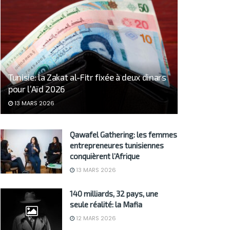
Tunisie: la Zakat al-Fitr fixée à deux dinars
pour l’Aïd 2026
13 MARS 2026
Qawafel Gathering: les femmes
entrepreneures tunisiennes
conquièrent l’Afrique
13 MARS 2026
140 milliards, 32 pays, une
seule réalité: la Mafia
12 MARS 2026