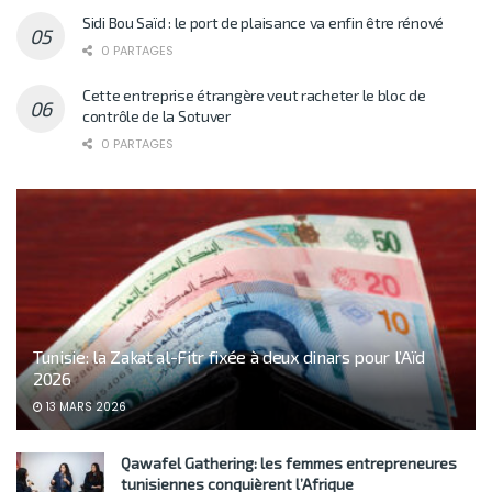
Sidi Bou Saïd : le port de plaisance va enfin être rénové
0 PARTAGES
Cette entreprise étrangère veut racheter le bloc de
contrôle de la Sotuver
0 PARTAGES
Tunisie: la Zakat al-Fitr fixée à deux dinars pour l’Aïd
2026
13 MARS 2026
Qawafel Gathering: les femmes entrepreneures
tunisiennes conquièrent l’Afrique