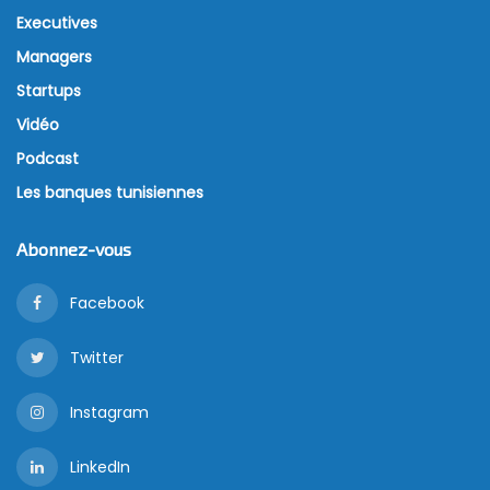
Direction générale des impôts (DGI). Des
déclarations mensuelles aux obligations liées à
l’impôt sur le revenu, les contribuables sont appelés
à respecter des délais précis afin d’éviter les
pénalités de retard.
Dès le 5 mai, les propriétaires de voitures louées ou
acquises via des contrats de location financière ou
de leasing sont tenus de s’acquitter de la taxe de
circulation. Cette date marque le dernier délai pour
le paiement de cette redevance.
Le 15 mai représente une autre échéance
importante: celle du dépôt de la déclaration
mensuelle pour les personnes physiques,
concernant généralement la TVA, l’impôt retenu à la
source et autres obligations mensuelles.
Suivent les professionnels affiliés au régime de la