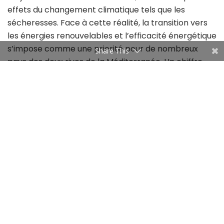
effets du changement climatique tels que les
sécheresses. Face à cette réalité, la transition vers
les énergies renouvelables et l’efficacité énergétique
s’impose comme une priorité pour de nombreux
Share This
pays des deux rives de la Méditerranée. Un chiffre
éloquent illustre cette tendance : les énergies
renouvelables représentent aujourd’hui plus de la
moitié des investissements mondiaux dans la
production d’électricité.
La France pleinement mobilisée à
l’échelle internationale.
La France se positionne comme un acteur clé de
cette mobilisation internationale, à travers une série
d’échéances multilatérales importantes.
L’ambassadrice a notamment cité la conférence