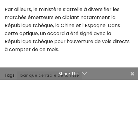
Par ailleurs, le ministère s’attelle à diversifier les
marchés émetteurs en ciblant notamment la
République tchèque, la Chine et l’Espagne. Dans
cette optique, un accord a été signé avec la
République tchèque pour l’ouverture de vols directs
à compter de ce mois.
Share This
Tags:
banque centrale de tunisie
ministre du Tourisme
recettes touristiques tunisie