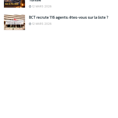
12 MARS 2026
BCT recrute 116 agents: êtes-vous sur la liste ?
12 MARS 2026