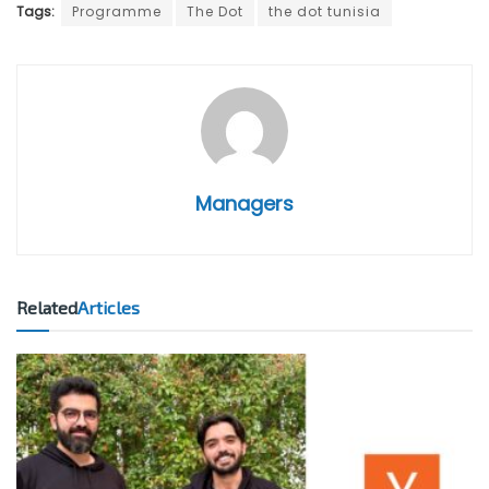
Tags:
Programme
The Dot
the dot tunisia
Managers
Related
Articles