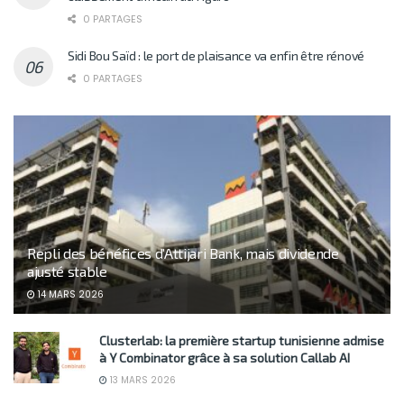
0 PARTAGES
Sidi Bou Saïd : le port de plaisance va enfin être rénové
0 PARTAGES
Repli des bénéfices d’Attijari Bank, mais dividende
ajusté stable
14 MARS 2026
Clusterlab: la première startup tunisienne admise
à Y Combinator grâce à sa solution Callab AI
13 MARS 2026