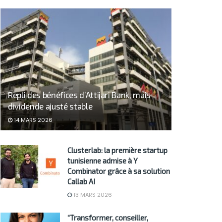
Repli des bénéfices d’Attijari Bank, mais
dividende ajusté stable
14 MARS 2026
Clusterlab: la première startup
tunisienne admise à Y
Combinator grâce à sa solution
Callab AI
13 MARS 2026
“Transformer, conseiller,