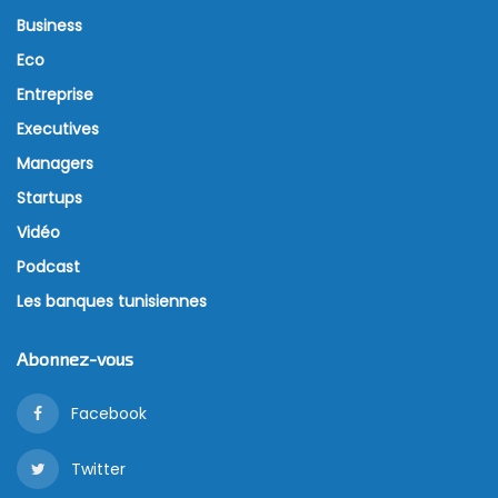
Depuis le 1er janvier 2025, les honoraires médicaux en
Tunisie ont été révisés à la hausse, suscitant des
discussions parmi les professionnels de santé et
l’opinion publique. Les consultations en médecine
générale sont passées de 35-45 dinars à 40-55
dinars, tandis que celles en médecine spécialisée ont
augmenté de 50-70 dinars à 55-80 dinars,
enregistrant ainsi une hausse de 5 à 10 dinars.
La révision des tarifs médicaux s’explique par trois
facteurs principaux: l’inflation persistante, avec un
taux dépassant 7%, entraînant une hausse des coûts
de la vie et nécessitant une compensation pour
préserver le pouvoir d’achat des médecins après
deux ans sans ajustement des honoraires; une
fiscalité alourdie, avec un impôt sur le revenu passé
de 35 à 40% et une TVA de 7%, représentant près de