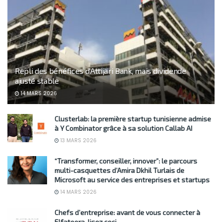
Repli des bénéfices d’Attijari Bank, mais dividende
ajusté stable
14 MARS 2026
Clusterlab: la première startup tunisienne admise
à Y Combinator grâce à sa solution Callab AI
13 MARS 2026
“Transformer, conseiller, innover”: le parcours
multi-casquettes d’Amira Dkhil Turlais de
Microsoft au service des entreprises et startups
14 MARS 2026
Chefs d’entreprise: avant de vous connecter à
Elfatoora, lisez ceci