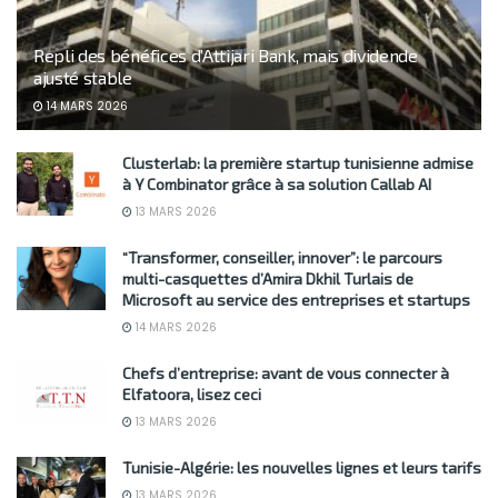
Repli des bénéfices d’Attijari Bank, mais dividende
ajusté stable
14 MARS 2026
Clusterlab: la première startup tunisienne admise
à Y Combinator grâce à sa solution Callab AI
13 MARS 2026
“Transformer, conseiller, innover”: le parcours
multi-casquettes d’Amira Dkhil Turlais de
Microsoft au service des entreprises et startups
14 MARS 2026
Chefs d’entreprise: avant de vous connecter à
Elfatoora, lisez ceci
13 MARS 2026
Tunisie-Algérie: les nouvelles lignes et leurs tarifs
13 MARS 2026