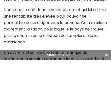
L’entreprise doit donc trouver un projet qui lui assure
une rentabilité très élevée pour pouvoir se
permettre de se diriger vers la banque. Cela explique
clairement la raison pour laquelle le pays ne trouve
plus le chemin de la création de l’emploi et de la
croissance.
Un autre moteur de croissance manque de
Share This
carburant, à savoir la demande locale. Les crédits à
la consommation sont à 11,99%, alors que ceux
destinés à l’immobilier sont à 11,01%. Pour ces deux
segments, la demande est toujours forte et la cherté
des ressources pour les banques les a,
respectivement, poussés de 16 et 28 points de base
par rapport aux moyennes du second semestre
2023.