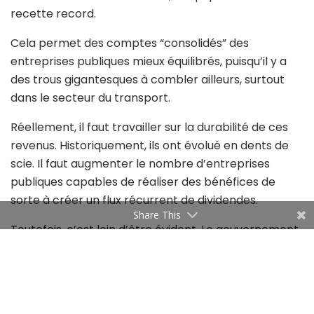
recette record.
Cela permet des comptes “consolidés” des
entreprises publiques mieux équilibrés, puisqu’il y a
des trous gigantesques à combler ailleurs, surtout
dans le secteur du transport.
Réellement, il faut travailler sur la durabilité de ces
revenus. Historiquement, ils ont évolué en dents de
scie. Il faut augmenter le nombre d’entreprises
publiques capables de réaliser des bénéfices de
sorte à créer un flux récurrent de dividendes.
Share This
Toutefois, c’est loin d’être évident. Le gouvernement
semble de pencher sur la situation de quelques
entités, comme la CPG, le Groupe chimique ou la
SNCFT. Arrêter l’hémorragie des pertes serait déjà
un succès dans un premier temps. Il faut des