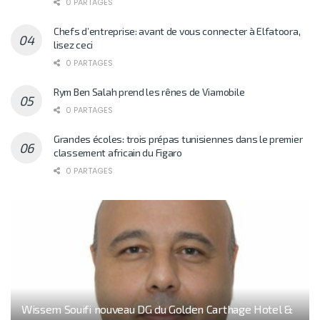
0 PARTAGES
Chefs d’entreprise: avant de vous connecter à Elfatoora,
lisez ceci
0 PARTAGES
Rym Ben Salah prend les rênes de Viamobile
0 PARTAGES
Grandes écoles: trois prépas tunisiennes dans le premier
classement africain du Figaro
0 PARTAGES
Wissem Souifi nouveau DG du Golden Carthage Hotel &