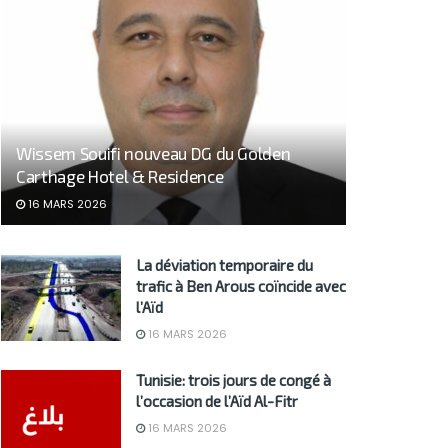
Wissem Souifi nouveau DG du Golden
Carthage Hotel & Residence
16 MARS 2026
La déviation temporaire du
trafic à Ben Arous coïncide avec
l’Aïd
16 MARS 2026
Tunisie: trois jours de congé à
l’occasion de l’Aïd Al-Fitr
16 MARS 2026