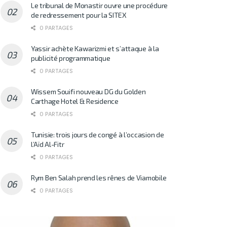
Le tribunal de Monastir ouvre une procédure
de redressement pour la SITEX
0 PARTAGES
Yassir achète Kawarizmi et s’attaque à la
publicité programmatique
0 PARTAGES
Wissem Souifi nouveau DG du Golden
Carthage Hotel & Residence
0 PARTAGES
Tunisie: trois jours de congé à l’occasion de
l’Aïd Al-Fitr
0 PARTAGES
Rym Ben Salah prend les rênes de Viamobile
0 PARTAGES