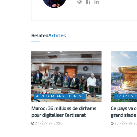
Related
Articles
AFRICA MEANS BUSINESS
BIZ'ART & 
Maroc : 36 millions de dirhams
Ce pays va c
pour digitaliser l’artisanat
grand stade
27 FÉVRIER 2026
23 FÉVRIER 2