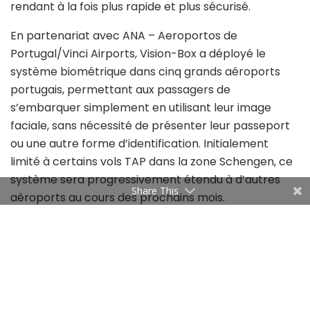
rendant à la fois plus rapide et plus sécurisé.
En partenariat avec ANA – Aeroportos de
Portugal/Vinci Airports, Vision-Box a déployé le
système biométrique dans cinq grands aéroports
portugais, permettant aux passagers de
s’embarquer simplement en utilisant leur image
faciale, sans nécessité de présenter leur passeport
ou une autre forme d’identification. Initialement
limité à certains vols TAP dans la zone Schengen, ce
système sera progressivement étendu à d’autres
Share This
aéroports au cours des prochains mois.
Ces nouvelles procédures d’embarquement seront
rapidement déployées dans plusieurs aéroports
internationaux. Cependant, il est à noter que les
Tunisiens pourraient rencontrer des difficultés lors
de leurs voyages, car il n’y a toujours pas