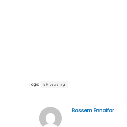
Tags:
BH Leasing
Bassem Ennaifar