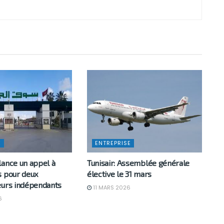
E
ENTREPRISE
lance un appel à
Tunisair: Assemblée générale
s pour deux
élective le 31 mars
eurs indépendants
11 MARS 2026
6