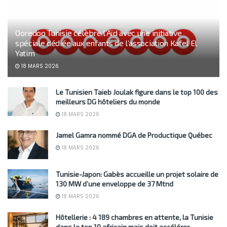
Ooredoo Tunisie célèbre l’Aïd avec une initiative
spéciale dédiée aux enfants de l’association Kafel El
Yatim
18 MARS 2026
Le Tunisien Taieb Joulak figure dans le top 100 des
meilleurs DG hôteliers du monde
18 MARS 2026
Jamel Gamra nommé DGA de Productique Québec
18 MARS 2026
Tunisie-Japon: Gabès accueille un projet solaire de
130 MW d’une enveloppe de 37 Mtnd
18 MARS 2026
Hôtellerie : 4 189 chambres en attente, la Tunisie
dans le top 10 africain mais doit accélérer…