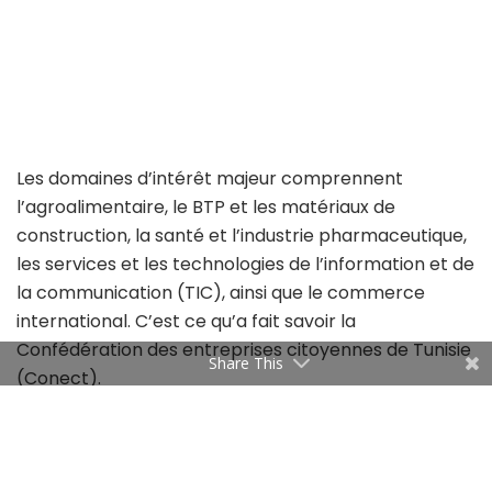
Les domaines d’intérêt majeur comprennent
l’agroalimentaire, le BTP et les matériaux de
construction, la santé et l’industrie pharmaceutique,
les services et les technologies de l’information et de
la communication (TIC), ainsi que le commerce
international. C’est ce qu’a fait savoir la
Confédération des entreprises citoyennes de Tunisie
Share This
(Conect).
Voici le formulaire de préinscription:
https://docs.google.com/forms/d/e/1FAIpQLSehnrn
RQKfDM6atNUuZyh841uLfjrlSpoQJpM0cRXy4Gq4h2Q