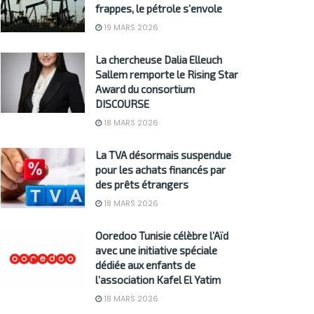
frappes, le pétrole s’envole
19 MARS 2026
La chercheuse Dalia Elleuch
Sallem remporte le Rising Star
Award du consortium
DISCOURSE
18 MARS 2026
La TVA désormais suspendue
pour les achats financés par
des prêts étrangers
18 MARS 2026
Ooredoo Tunisie célèbre l’Aïd
avec une initiative spéciale
dédiée aux enfants de
l’association Kafel El Yatim
18 MARS 2026