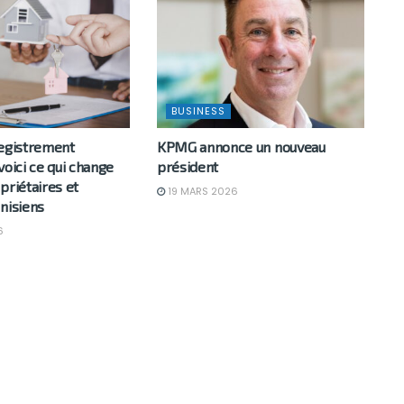
BUSINESS
registrement
KPMG annonce un nouveau
voici ce qui change
président
priétaires et
19 MARS 2026
nisiens
6