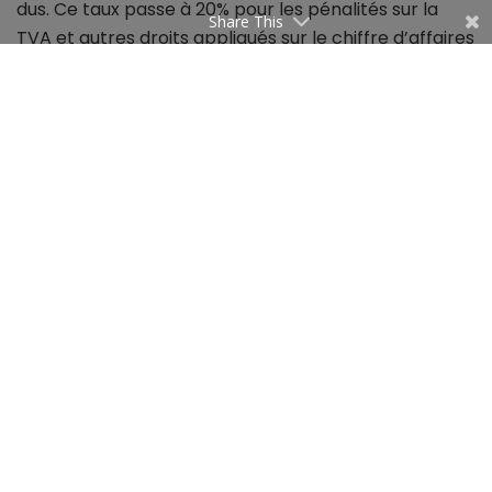
dus. Ce taux passe à 20% pour les pénalités sur la
Share This
TVA et autres droits appliqués sur le chiffre d’affaires
qui n’ont pas été déclarés, ou encore en cas de
fraude fiscale.
Par contre, si le paiement de la dette fiscale est
intervenu en moins de 30 jours avec une
reconnaissance de la dette fiscale, le taux de 2.25%
passe à 1.5%.
Managers