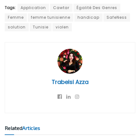
Tags:
Application
Cawtar
Égalité Des Genres
Femme
femme tunisienne
handicap
SafeNess
solution
Tunisie
violen
Trabelsi Azza
Related
Articles