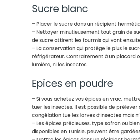
Sucre blanc
– Placer le sucre dans un récipient herméti
– Nettoyer minutieusement tout grain de suc
de sucre attirent les fourmis qui vont ensuite
– La conservation qui protège le plus le suc
réfrigérateur. Contrairement à un placard ou
lumière, ni les insectes.
Epices en poudre
– Si vous achetez vos épices en vrac, mettr
tuer les insectes. Il est possible de préleve
congélation tue les larves d’insectes mais n
– Les épices précieuses, type safran ou bie
disponibles en Tunisie, peuvent être gardées
– Mettre les épices dans un récipient herm