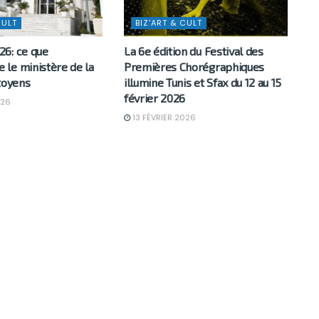
CULT
BIZ'ART & CULT
6: ce que
La 6e édition du Festival des
le ministère de la
Premières Chorégraphiques
toyens
illumine Tunis et Sfax du 12 au 15
février 2026
026
13 FÉVRIER 2026