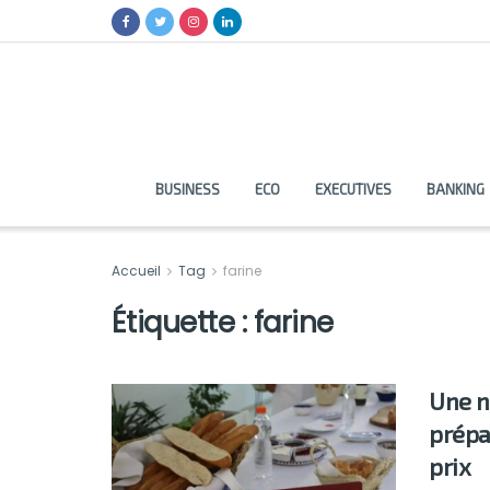
BUSINESS
ECO
EXECUTIVES
BANKING
Accueil
Tag
farine
Étiquette :
farine
Une n
prépa
prix