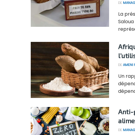
DE
MANAG
La prés
Saloua 
représ
Afriq
l’util
DE
AMENI 
Un rapp
dépend
dépend
Anti-
alime
DE
MANAG