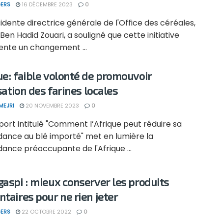
ERS
16 DÉCEMBRE 2023
0
idente directrice générale de l'Office des céréales,
Ben Hadid Zouari, a souligné que cette initiative
ente un changement ...
ue: faible volonté de promouvoir
isation des farines locales
MEJRI
20 NOVEMBRE 2023
0
ort intitulé "Comment l’Afrique peut réduire sa
ance au blé importé" met en lumière la
ance préoccupante de l'Afrique ...
gaspi : mieux conserver les produits
ntaires pour ne rien jeter
ERS
22 OCTOBRE 2022
0