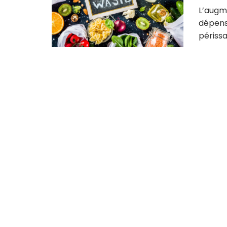
L’augme
dépens
périssa