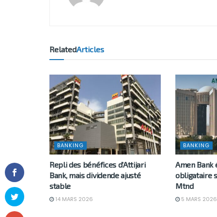
Related
Articles
BANKING
BANKING
Repli des bénéfices d’Attijari
Amen Bank 
Bank, mais dividende ajusté
obligataire
stable
Mtnd
14 MARS 2026
5 MARS 2026