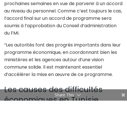
prochaines semaines en vue de parvenir à un accord
au niveau du personnel. Comme c’est toujours le cas,
l’accord final sur un accord de programme sera
soumis à l’approbation du Conseil d’administration
du FMI.
“Les autorités font des progrès importants dans leur
programme économique, en coordonnant bien les
ministères et les agences autour d’une vision
commune solide. Il est maintenant essentiel
d’accélérer la mise en œuvre de ce programme.
Les causes des difficultés
Share This
économiques en Tunisie
Rother explique : “L’économie tunisienne souffre de
l’impact économique de la guerre en Ukraine, qui a