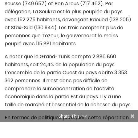
Sousse (749 657) et Ben Arous (717 462). Par
délégation, La Soukra est la plus peuplée du pays
avec 152 275 habitants, devançant Raoued (138 205)
et Sfax-Sud (130 944). Les trois comptent plus de
personnes que Tozeur, le gouvernorat le moins
peuplé avec 115 881 habitants.
A noter que le Grand-Tunis compte 2 886 860
habitants, soit 24,4% de la population du pays.
L’ensemble de la partie Ouest du pays abrite 3 353
362 personnes. Il n’est donc pas difficile de
comprendre la surconcentration de l’activité
économique dans la partie Est du pays. Il y a une
taille de marché et l’essentiel de la richesse du pays.
Share This
En termes de politiques publiques, cette répartition
pose de vraies problématiques. Si l’Etat investit
davantage dans l’intérieur du pays pour compenser