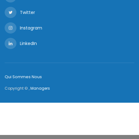
lequel l’État souhaite lever 350 millions de dinars.
Aujourd’hui, la Caisse des dépôts et consignations
vient d’annoncer qu’elle s’engage à racheter les
obligations de la 2e tranche de cet emprunt. Cette
offre est proposée exclusivement pour les
obligations de catégorie A qui seront souscrites par
les petits porteurs et proposées à la vente.
Rappelons que les obligations de catégorie A de
l’emprunt national 2022 sont réservées aux
personnes physiques. Elles ont une valeur nominale
de 10 dinars avec une période de remboursement de
5 ans et un délai de grâce de trois ans.
Le remboursement de ces obligations se fait soit
avec un taux d’intérêt fixe de 9.25% par an, soit un
taux d’intérêt variable de TMM + 2.15%.