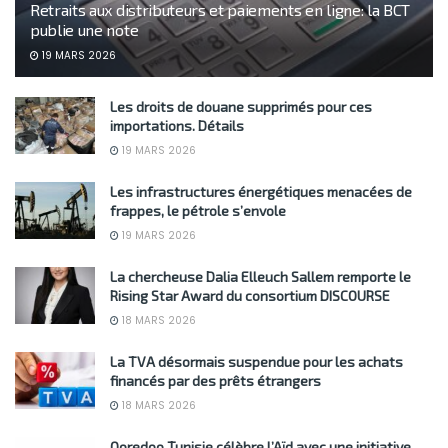
Retraits aux distributeurs et paiements en ligne: la BCT
publie une note
19 MARS 2026
Les droits de douane supprimés pour ces
importations. Détails
19 MARS 2026
Les infrastructures énergétiques menacées de
frappes, le pétrole s’envole
19 MARS 2026
La chercheuse Dalia Elleuch Sallem remporte le
Rising Star Award du consortium DISCOURSE
18 MARS 2026
La TVA désormais suspendue pour les achats
financés par des prêts étrangers
18 MARS 2026
Ooredoo Tunisie célèbre l’Aïd avec une initiative