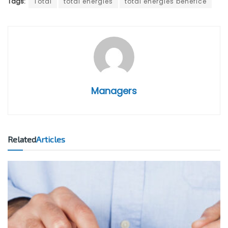
Tags:
Total
total énergies
total énergies bénéfice
Managers
Related
Articles