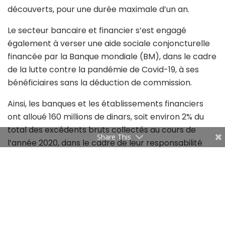
découverts, pour une durée maximale d’un an.
Le secteur bancaire et financier s’est engagé
également à verser une aide sociale conjoncturelle
financée par la Banque mondiale (BM), dans le cadre
de la lutte contre la pandémie de Covid-19, à ses
bénéficiaires sans la déduction de commission.
Ainsi, les banques et les établissements financiers
ont alloué 160 millions de dinars, soit environ 2% du
total des excédents bruts collectés au cours de
Share This
l’année 2020, dans le cadre de leur responsabilité
sociétale.
Le montant décidé sera injecté dans les domaines de
la santé et de l’éducation, dont une enveloppe de 50
millions de dinars qui sera consacrée à la rentrée
scolaire.