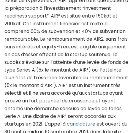
fonds de type Series A. AIR² agit en tant que soutien à
la préparation à l’investissement “investment-
readiness support”. AIR² est situé entre 150kdt et
200kdt. Cet instrument financier est mixte. Il
comprend 60% de subvention et 40% de subvention
remboursable. Le remboursement de AIR2, sans frais,
sans intérêts et equity-free, est exigible uniquement
en cas d’essor effectif de la startup soutenue. Le
succès s’évalue sur l’atteinte d’une levée de fonds de
type Series A (5x le montant de AIR²) ou l’atteinte
d’un état de trésorerie favorable au remboursement
(5x le montant d’AIR²). AIR² est un instrument très
sélectif et il ne sera accordé qu’aux startups ayant
prouvé un fort potentiel de croissance et ayant
entamé une démarche sérieuse de levée de fonds
Serie A. Une dizaine de AIR² seront accordés aux
startups en 2021. L’appel à
candidature
est ouvert du
30 août à midi au 10 septembre 2021, dans la limite