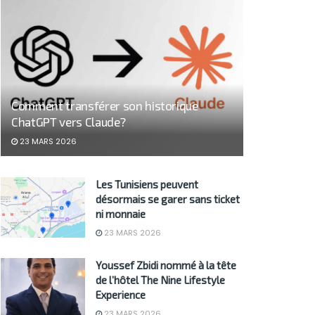
Comment transférer son historique
ChatGPT vers Claude?
23 MARS 2026
Les Tunisiens peuvent
désormais se garer sans ticket
ni monnaie
23 MARS 2026
Youssef Zbidi nommé à la tête
de l’hôtel The Nine Lifestyle
Experience
23 MARS 2026