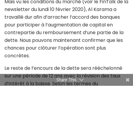
travaillé dur afin d’arracher l’accord des banques
pour participer à l’augmentation de capital en
contrepartie du remboursement d’une partie de la
dette. Nous pouvons maintenant confirmer que les
chances pour clôturer l’opération sont plus
concrètes.
Le reste de l’encours de la dette sera rééchelonné
sur une période de 12 ans avec la révision des taux
d’intérêt à la baisse. Selon les termes du
communiqué, « cet accord global permettra à
Share This
Carthage Cement de ramener la dette bancaire à
un niveau supportable par la société et de confirmer
le nouvel élan projeté par son business plan ».
Déjà, le début de la semaine dernière a été marqué
par une annonce importante. Le cimentier a certifié
ses produits conformément aux exigences du