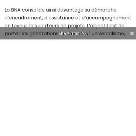
La BNA consolide ainsi davantage sa démarche
d’encadrement, d’assistance et d’accompagnement
en faveur des porteurs de projets. L’objectif est de
porter les générations futures vers l’universalisme,
Share This
l’ouverture et le développement de l’esprit
entrepreneurial.
Consciente des défis socio-économiques de la
Tunisie, la Fondation BNA favorise l’intérêt des
générations futures en adoptant une stratégie RSE
valorisante plaçant les préoccupations sociales,
civiques, environnementales et économiques au
cœur de son plan de développement.
De son côté, la Fondation BNA annonce sa
participation au Salon de l’Entrepreneuriat Riyeda et
son soutien à Riyeda Tatawir, un événement ayant