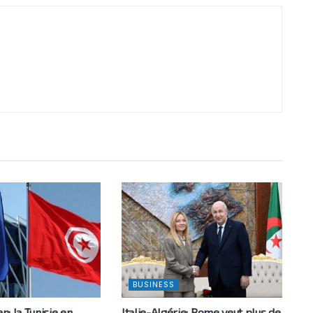
BUSINESS
an: la Tunisie en
Italie-Algérie: Rome veut plus de