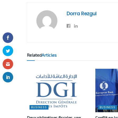
Dorra Rezgui
Related
Articles
BUSINESS
BUSINESS
Deux obligations fiscales, une
Conflit en Ir