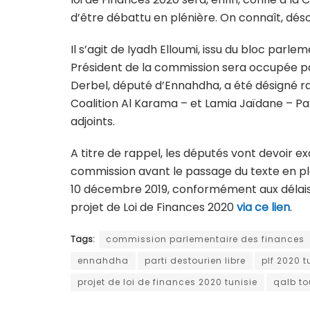
d’être débattu en plénière. On connaît, déso
Il s’agit de Iyadh Elloumi, issu du bloc parl
Président de la commission sera occupée p
Derbel, député d’Ennahdha, a été désigné ra
Coalition Al Karama – et Lamia Jaïdane – Pa
adjoints.
A titre de rappel, les députés vont devoir e
commission avant le passage du texte en plé
10 décembre 2019, conformément aux délais fi
projet de Loi de Finances 2020
via ce lien
.
Tags:
commission parlementaire des finances
ennahdha
parti destourien libre
plf 2020 t
projet de loi de finances 2020 tunisie
qalb t