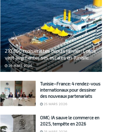
210 000 croisiéristes depuis janvier: Costa
veut augmenter ses escales en Tunisie…
26 MARS 2026
Tunisie–France: 4 rendez-vous
internationaux pour dessiner
des nouveaux partenariats
25 MARS 2026
OMC: IA sauve le commerce en
2025, tempête en 2026
25 MARS 2026