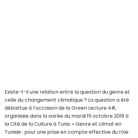
Existe-t-il une relation entre la question du genre et
celle du changement climatique ? La question a été
débattue à l’occasion de la Green Lecture 4#,
organisée dans la soirée du mardi 15 octobre 2019 à
la Cité de la Culture à Tunis. « Genre et climat en
Tunisie : pour une prise en compte effective du rôle
et des rapports sociaux dans l’action climatique » :
tel était le thème de l’événement. Yvette Abrahams,
professeure à l’Université du Cap et à l’Université de
Western Cape, était l’invitée d’honneur.
La militante féministe est également membre du
réseau mondial Gender And Climate, qui œuvre pour
l’égalité des sexes, pour les droits des femmes et
pour la justice climatique. La Green Lecture était une
occasion de discuter sur les différences au niveau de