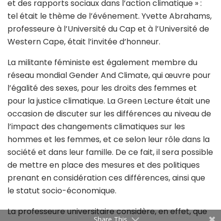
l’impact des changements climatiques sur les
hommes et les femmes, et ce selon leur rôle dans la
société et dans leur famille. De ce fait, il sera possible
de mettre en place des mesures et des politiques
prenant en considération ces différences, ainsi que
le statut socio-économique.
La professeure universitaire considère, en effet, que
les femmes et les hommes contribuent
différemment aux causes du changement
climatique. Elle note, également, des différences au
niveau des politiques et des mesures relatives au
climat. Ces mesures touchent différemment les
hommes et les femmes, et ce en fonction des
disparités de revenus et des choix professionnels. De
ce fait, la politique climatique doit prendre en
compte et intégrer les dimensions de genre afin de
la rendre plus efficace et plus respectueuse des
Share This