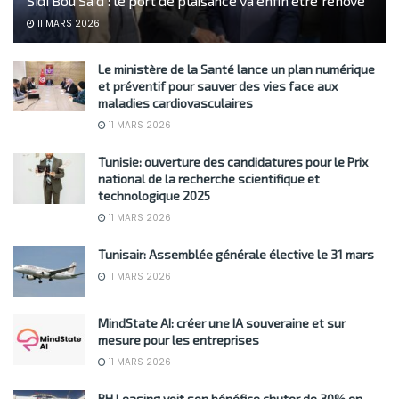
Sidi Bou Saïd : le port de plaisance va enfin être rénové
11 MARS 2026
Le ministère de la Santé lance un plan numérique
et préventif pour sauver des vies face aux
maladies cardiovasculaires
11 MARS 2026
Tunisie: ouverture des candidatures pour le Prix
national de la recherche scientifique et
technologique 2025
11 MARS 2026
Tunisair: Assemblée générale élective le 31 mars
11 MARS 2026
MindState AI: créer une IA souveraine et sur
mesure pour les entreprises
11 MARS 2026
BH Leasing voit son bénéfice chuter de 30% en