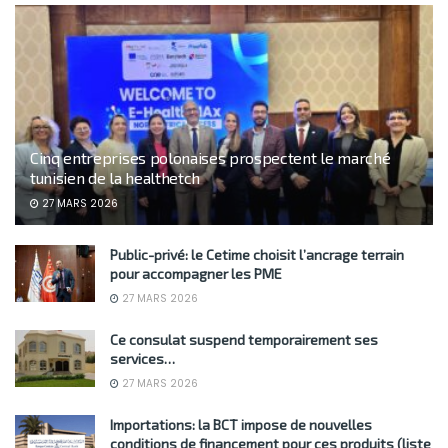
Cinq entreprises polonaises prospectent le marché
tunisien de la healthetch
27 MARS 2026
Public-privé: le Cetime choisit l’ancrage terrain
pour accompagner les PME
27 MARS 2026
Ce consulat suspend temporairement ses
services…
27 MARS 2026
Importations: la BCT impose de nouvelles
conditions de financement pour ces produits (liste