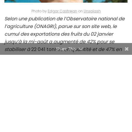
Photo by
Edgar Castrejon
on
Unsplash
Selon une publication de l’Observatoire national de
l’agriculture (ONAGRI), parue sur son site web, le
cumul des exportations des fruits du 02 janvier
jusqu’à la mi-août a augmenté de 42% pour se
stabiliser à
22 041 tonnes
en quantité et de 47% en
Share This
valeur, générant
57578 MDT.
Selon la publication, le client le plus important pour
la Tunisie n’est autre que la Libye. En effet, les
exportations des fruits vers la Libye se sont
multipliées par 2.33 fois pour se positionner à 13490
tonnes, portant les recettes de 6230 MDT à 19086
MDT à la mi-août 2018.
https://upscri.be/a75d53/