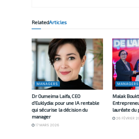
Related
Articles
MANAGERS
MANAGERS
Dr Oumeima Laifa, CEO
Malak Boukt
d’Euklydia: pour une IA rentable
Entrepreneu
qui sécurise la décision du
lauréate du 
manager
26 FÉVRIER 2
17 MARS 2026