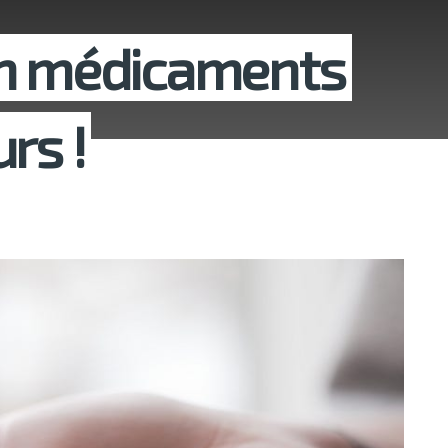
en médicaments
rs !