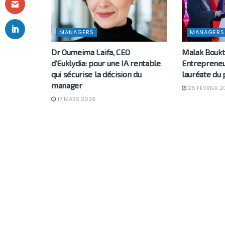
MANAGERS
MANAGERS
Dr Oumeima Laifa, CEO
Malak Boukt
d’Euklydia: pour une IA rentable
Entrepreneu
qui sécurise la décision du
lauréate du 
manager
26 FÉVRIER 2
17 MARS 2026