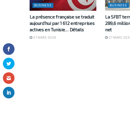
BUSINESS
BUSINESS
La présence française se traduit
La SFBT ter
aujourd’hui par 1 612 entreprises
289,6 millio
actives en Tunisie… Détails
net
27 MARS 2026
27 MARS 202