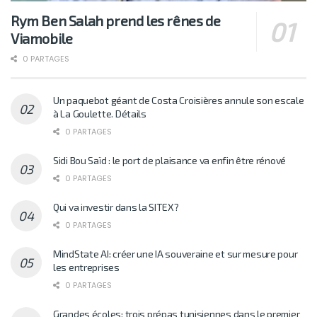
Rym Ben Salah prend les rênes de
Viamobile
0 PARTAGES
Un paquebot géant de Costa Croisières annule son escale
à La Goulette. Détails
0 PARTAGES
Sidi Bou Saïd : le port de plaisance va enfin être rénové
0 PARTAGES
Qui va investir dans la SITEX?
0 PARTAGES
MindState AI: créer une IA souveraine et sur mesure pour
les entreprises
0 PARTAGES
Grandes écoles: trois prépas tunisiennes dans le premier