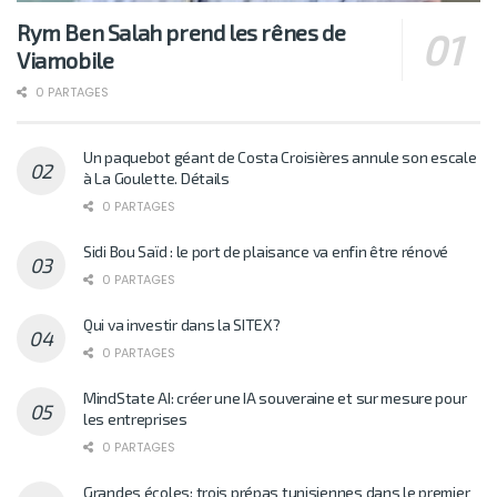
Rym Ben Salah prend les rênes de
Viamobile
0 PARTAGES
Un paquebot géant de Costa Croisières annule son escale
à La Goulette. Détails
0 PARTAGES
Sidi Bou Saïd : le port de plaisance va enfin être rénové
0 PARTAGES
Qui va investir dans la SITEX?
0 PARTAGES
MindState AI: créer une IA souveraine et sur mesure pour
les entreprises
0 PARTAGES
Grandes écoles: trois prépas tunisiennes dans le premier