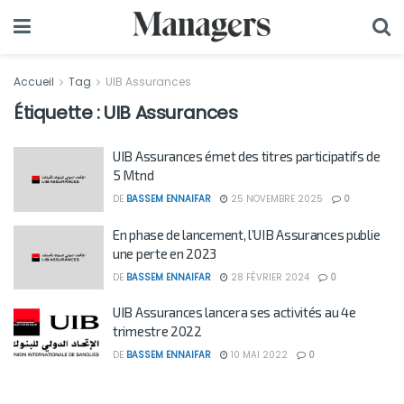
Accueil
Tag
UIB Assurances
Étiquette :
UIB Assurances
UIB Assurances émet des titres participatifs de
5 Mtnd
DE
BASSEM ENNAIFAR
25 NOVEMBRE 2025
0
En phase de lancement, l’UIB Assurances publie
une perte en 2023
DE
BASSEM ENNAIFAR
28 FÉVRIER 2024
0
UIB Assurances lancera ses activités au 4e
trimestre 2022
DE
BASSEM ENNAIFAR
10 MAI 2022
0