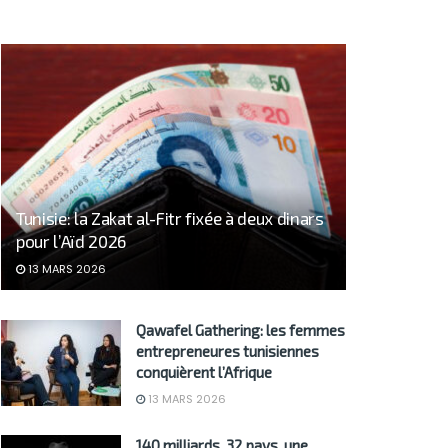
Tunisie: la Zakat al-Fitr fixée à deux dinars
pour l’Aïd 2026
13 MARS 2026
Qawafel Gathering: les femmes
entrepreneures tunisiennes
conquièrent l’Afrique
13 MARS 2026
140 milliards, 32 pays, une