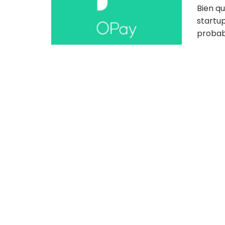
Bien qu
startu
probabl