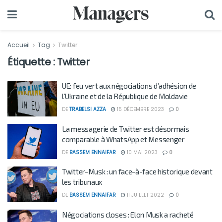
Accueil
Tag
Twitter
Étiquette :
Twitter
UE: feu vert aux négociations d’adhésion de
l’Ukraine et de la République de Moldavie
DE
TRABELSI AZZA
15 DÉCEMBRE 2023
0
La messagerie de Twitter est désormais
comparable à WhatsApp et Messenger
DE
BASSEM ENNAIFAR
10 MAI 2023
0
Twitter-Musk : un face-à-face historique devant
les tribunaux
DE
BASSEM ENNAIFAR
11 JUILLET 2022
0
Négociations closes : Elon Musk a racheté