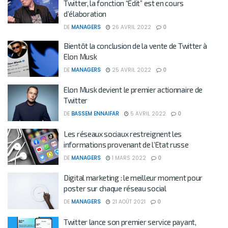
Twitter, la fonction “Edit” est en cours
d’élaboration
DE
MANAGERS
26 AVRIL 2022
0
Bientôt la conclusion de la vente de Twitter à
Elon Musk
DE
MANAGERS
25 AVRIL 2022
0
Elon Musk devient le premier actionnaire de
Twitter
DE
BASSEM ENNAIFAR
5 AVRIL 2022
0
Les réseaux sociaux restreignent les
informations provenant de l’Etat russe
DE
MANAGERS
1 MARS 2022
0
Digital marketing : le meilleur moment pour
poster sur chaque réseau social
DE
MANAGERS
21 AOÛT 2021
0
Twitter lance son premier service payant,