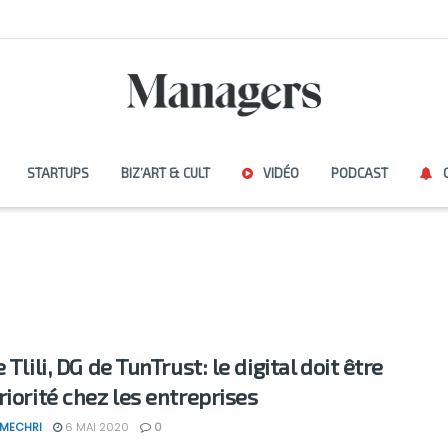
STARTUPS
BIZ’ART & CULT
VIDÉO
PODCAST
 Tlili, DG de TunTrust: le digital doit être
riorité chez les entreprises
 MECHRI
6 MAI 2020
0