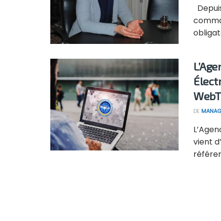
Depuis 
comman
obligat
L’Age
Élect
WebT
DE
MANAG
L’Agenc
vient d
référen