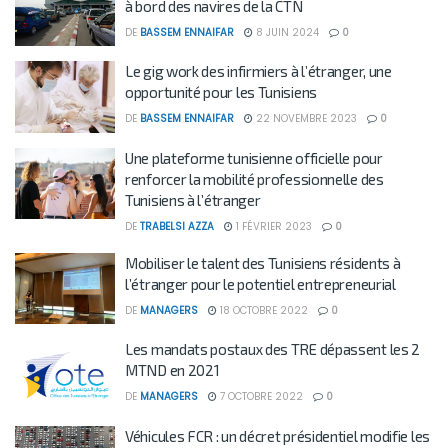
à bord des navires de la CTN
DE
BASSEM ENNAIFAR
8 JUIN 2024
0
Le gig work des infirmiers à l’étranger, une
opportunité pour les Tunisiens
DE
BASSEM ENNAIFAR
22 NOVEMBRE 2023
0
Une plateforme tunisienne officielle pour
renforcer la mobilité professionnelle des
Tunisiens à l’étranger
DE
TRABELSI AZZA
1 FÉVRIER 2023
0
Mobiliser le talent des Tunisiens résidents à
l’étranger pour le potentiel entrepreneurial
DE
MANAGERS
18 OCTOBRE 2022
0
Les mandats postaux des TRE dépassent les 2
MTND en 2021
DE
MANAGERS
7 OCTOBRE 2022
0
Véhicules FCR : un décret présidentiel modifie les