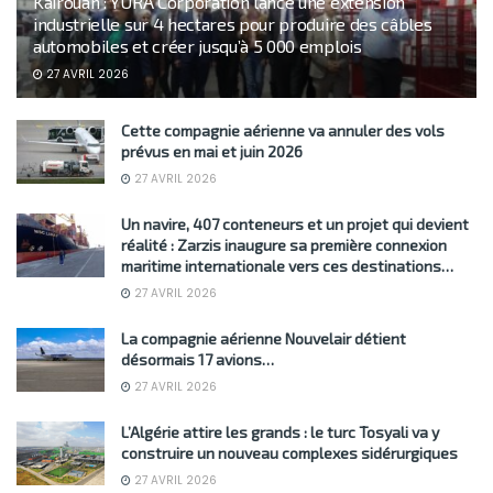
Kairouan : YURA Corporation lance une extension
industrielle sur 4 hectares pour produire des câbles
automobiles et créer jusqu’à 5 000 emplois
27 AVRIL 2026
Cette compagnie aérienne va annuler des vols
prévus en mai et juin 2026
27 AVRIL 2026
Un navire, 407 conteneurs et un projet qui devient
réalité : Zarzis inaugure sa première connexion
maritime internationale vers ces destinations…
27 AVRIL 2026
La compagnie aérienne Nouvelair détient
désormais 17 avions…
27 AVRIL 2026
L’Algérie attire les grands : le turc Tosyali va y
construire un nouveau complexes sidérurgiques
27 AVRIL 2026