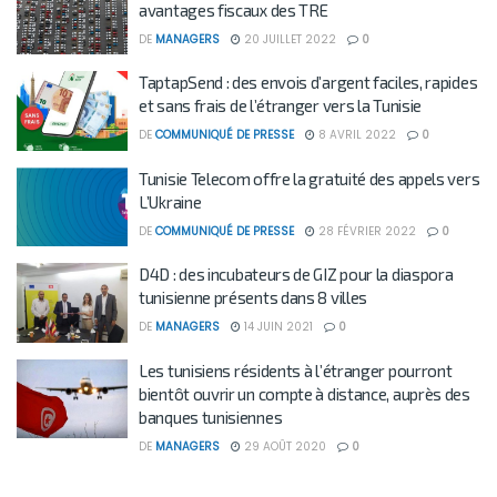
avantages fiscaux des TRE
DE
MANAGERS
20 JUILLET 2022
0
TaptapSend : des envois d’argent faciles, rapides
et sans frais de l’étranger vers la Tunisie
DE
COMMUNIQUÉ DE PRESSE
8 AVRIL 2022
0
Tunisie Telecom offre la gratuité des appels vers
L’Ukraine
DE
COMMUNIQUÉ DE PRESSE
28 FÉVRIER 2022
0
D4D : des incubateurs de GIZ pour la diaspora
tunisienne présents dans 8 villes
DE
MANAGERS
14 JUIN 2021
0
Les tunisiens résidents à l’étranger pourront
bientôt ouvrir un compte à distance, auprès des
banques tunisiennes
DE
MANAGERS
29 AOÛT 2020
0