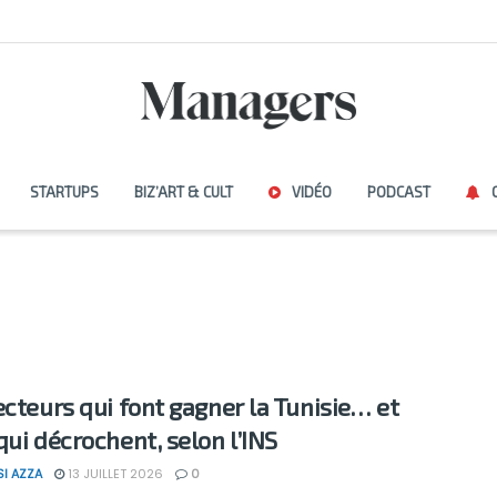
STARTUPS
BIZ’ART & CULT
VIDÉO
PODCAST
ecteurs qui font gagner la Tunisie… et
qui décrochent, selon l’INS
SI AZZA
13 JUILLET 2026
0