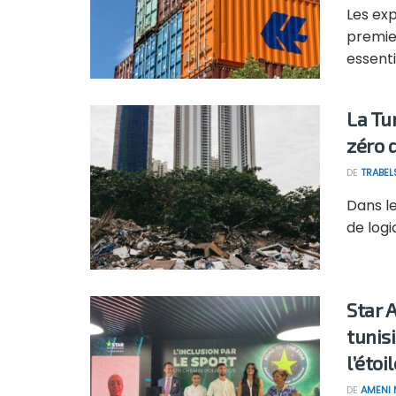
Les ex
premie
essenti
La Tu
zéro 
DE
TRABEL
Dans le
de logi
Star 
tunis
l’étoil
DE
AMENI 