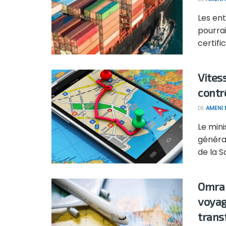
Les ent
pourra
certifi
Vitess
contr
DE
AMENI 
Le mini
général
de la S
Omra 
voyag
trans