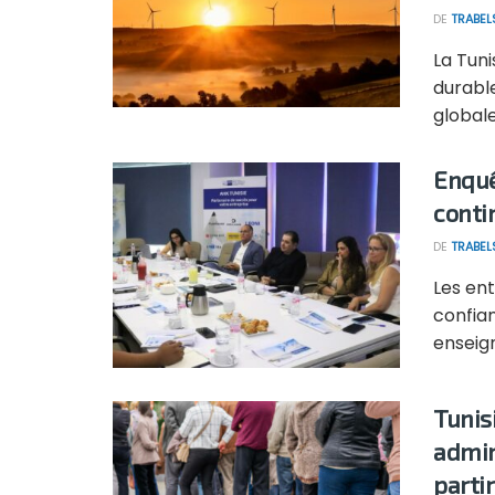
DE
TRABEL
La Tun
durabl
globale
Enquê
conti
DE
TRABEL
Les en
confian
enseign
Tunis
admin
parti