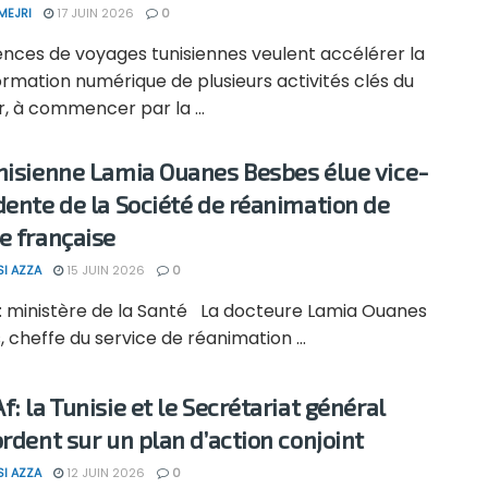
MEJRI
17 JUIN 2026
0
ences de voyages tunisiennes veulent accélérer la
rmation numérique de plusieurs activités clés du
, à commencer par la ...
nisienne Lamia Ouanes Besbes élue vice-
dente de la Société de réanimation de
e française
SI AZZA
15 JUIN 2026
0
: ministère de la Santé La docteure Lamia Ouanes
 cheffe du service de réanimation ...
: la Tunisie et le Secrétariat général
ordent sur un plan d’action conjoint
SI AZZA
12 JUIN 2026
0