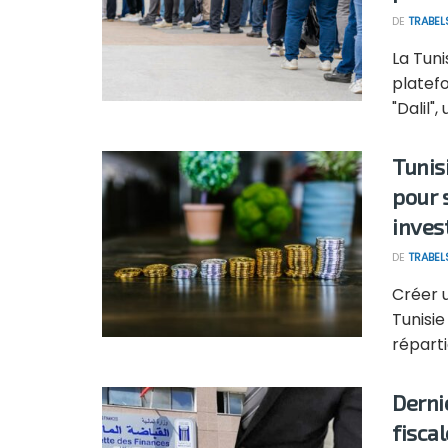
DE
TRABEL
La Tuni
platef
"Dalil"
Tunis
pour 
invest
DE
TRABEL
Créer 
Tunisi
réparti
Derni
fisca