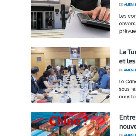
DE
AMENI 
Les co
envers 
prévue p
La Tun
et le
DE
AMENI 
Le Can
sous-ex
constat
Entre
nouve
DE
AMENI 