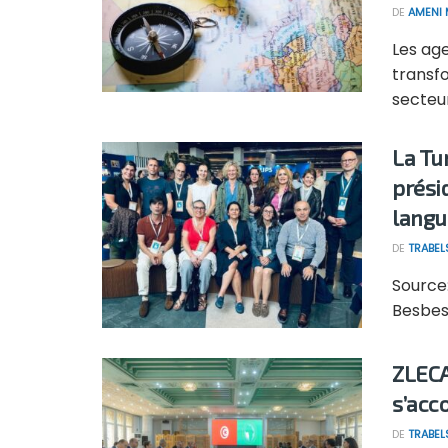
DE
AMENI 
Les ag
transfo
secteur
La Tu
prési
langu
DE
TRABEL
Source
Besbes,
ZLECAf
s’acc
DE
TRABEL