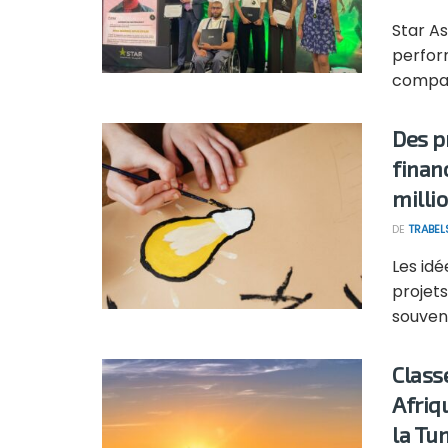
Star As
perform
compagn
Des p
finan
milli
DE
TRABEL
Les id
projets
souvent
Class
Afriqu
la Tun