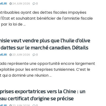
MEJRI
24 JUIN 2026
0
ntribuables ayant des dettes fiscales impayées
l'État et souhaitant bénéficier de l'amnistie fiscale
ar la loi de ...
isie veut vendre plus que l’huile d’olive
s dattes sur le marché canadien. Détails
MEJRI
23 JUIN 2026
0
ada représente une opportunité encore largement
ploitée pour les entreprises tunisiennes. C’est le
 qui a dominé une réunion ...
prises exportatrices vers la Chine : un
au certificat d’origine se précise
MEJRI
23 JUIN 2026
0