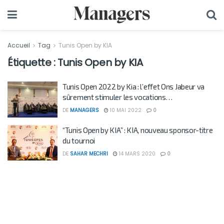
Accueil
Tag
Tunis Open by KIA
Étiquette :
Tunis Open by KIA
Tunis Open 2022 by Kia : l’effet Ons Jabeur va
sûrement stimuler les vocations…
DE
MANAGERS
10 MAI 2022
0
“Tunis Open by KIA” : KIA, nouveau sponsor-titre
du tournoi
DE
SAHAR MECHRI
14 MARS 2020
0